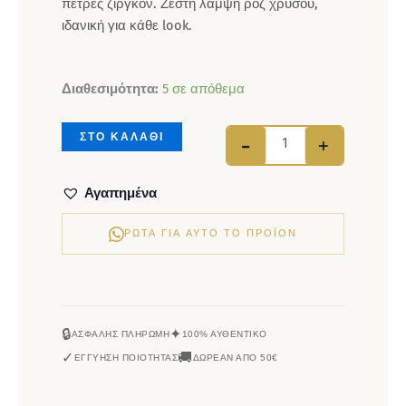
πέτρες ζιργκόν. Ζεστή λάμψη ροζ χρυσού,
ιδανική για κάθε look.
Βραχιόλι ασήμι 925, 
Διαθεσιμότητα:
5 σε απόθεμα
ΣΤΟ ΚΑΛΑΘΙ
-
+
Αγαπημένα
ΡΏΤΑ ΓΙΑ ΑΥΤΌ ΤΟ ΠΡΟΪΌΝ
🔒
✦
ΑΣΦΑΛΉΣ ΠΛΗΡΩΜΉ
100% ΑΥΘΕΝΤΙΚΌ
✓
🚚
ΕΓΓΎΗΣΗ ΠΟΙΌΤΗΤΑΣ
ΔΩΡΕΆΝ ΑΠΌ 50€