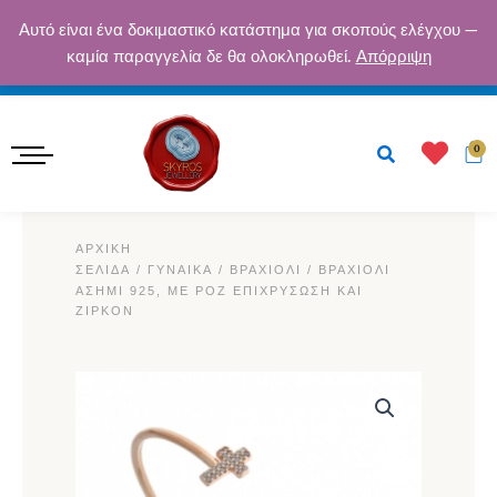
Μετάβαση
ΔΩΡΕΆΝ ΑΠΟΣΤΟΛΉ ΓΙΑ ΠΑΡΑΓΓΕΛΊΕΣ ΆΝΩ ΤΩΝ 50€ · ΑΣΦΑΛΕΊΣ
Αυτό είναι ένα δοκιμαστικό κατάστημα για σκοπούς ελέγχου —
στο
καμία παραγγελία δε θα ολοκληρωθεί.
Απόρριψη
ΠΛΗΡΩΜΈΣ · ΕΓΓΎΗΣΗ ΠΟΙΌΤΗΤΑΣ
περιεχόμενο
Κ
0
ΑΡΧΙΚΉ
ΣΕΛΊΔΑ
/
ΓΥΝΑΙΚΑ
/
ΒΡΑΧΙΌΛΙ
/ ΒΡΑΧΙΌΛΙ
ΑΣΉΜΙ 925, ΜΕ ΡΟΖ ΕΠΙΧΡΎΣΩΣΗ ΚΑΙ
ΖΙΡΚΌΝ