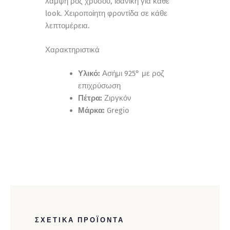
λάμψη ροζ χρυσού, ιδανική για κάθε
look. Χειροποίητη φροντίδα σε κάθε
λεπτομέρεια.
Χαρακτηριστικά
Υλικό:
Ασήμι 925° με ροζ
επιχρύσωση
Πέτρα:
Ζιργκόν
Μάρκα:
Gregio
ΣΧΕΤΙΚΆ ΠΡΟΪΌΝΤΑ