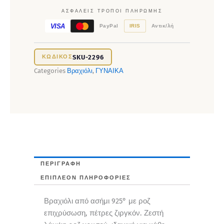
ΑΣΦΑΛΕΊΣ ΤΡΌΠΟΙ ΠΛΗΡΩΜΉΣ
VISA
PayPal
IRIS
Αντικ/λή
SKU-2296
Categories
Βραχιόλι
,
ΓΥΝΑΙΚΑ
ΠΕΡΙΓΡΑΦΉ
ΕΠΙΠΛΈΟΝ ΠΛΗΡΟΦΟΡΊΕΣ
Βραχιόλι από ασήμι 925° με ροζ
επιχρύσωση, πέτρες ζιργκόν. Ζεστή