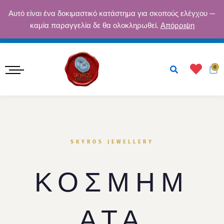
Μετάβαση
ΔΩΡΕΆΝ ΑΠΟΣΤΟΛΉ ΓΙΑ ΠΑΡΑΓΓΕΛΊΕΣ ΆΝΩ ΤΩΝ 50€ · ΑΣΦΑΛΕΊΣ
Αυτό είναι ένα δοκιμαστικό κατάστημα για σκοπούς ελέγχου —
στο
καμία παραγγελία δε θα ολοκληρωθεί.
Απόρριψη
ΠΛΗΡΩΜΈΣ · ΕΓΓΎΗΣΗ ΠΟΙΌΤΗΤΑΣ
περιεχόμενο
Κ
0
SKYROS JEWELLERY
ΚΟΣΜΗΜ
ΑΤΑ