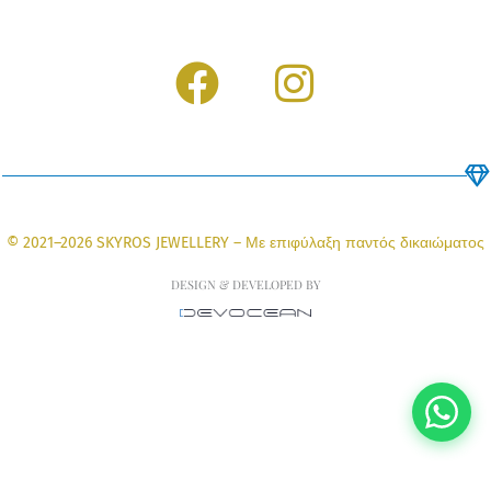
F
I
a
n
c
s
e
t
b
a
© 2021–2026 SKYROS JEWELLERY – Με επιφύλαξη παντός δικαιώματος
o
g
DESIGN & DEVELOPED BY
o
r
k
a
m