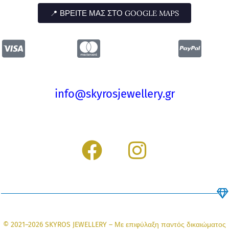
📍 ΒΡΕΊΤΕ ΜΑΣ ΣΤΟ GOOGLE MAPS
info@skyrosjewellery.gr
F
I
a
n
c
s
e
t
b
a
© 2021–2026 SKYROS JEWELLERY – Με επιφύλαξη παντός δικαιώματος