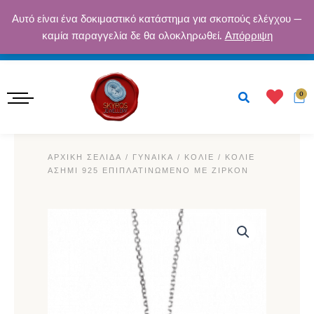
Μετάβαση
ΔΩΡΕΆΝ ΑΠΟΣΤΟΛΉ ΓΙΑ ΠΑΡΑΓΓΕΛΊΕΣ ΆΝΩ ΤΩΝ 50€ · ΑΣΦΑΛΕΊΣ
Αυτό είναι ένα δοκιμαστικό κατάστημα για σκοπούς ελέγχου —
στο
καμία παραγγελία δε θα ολοκληρωθεί.
Απόρριψη
ΠΛΗΡΩΜΈΣ · ΕΓΓΎΗΣΗ ΠΟΙΌΤΗΤΑΣ
περιεχόμενο
Κ
0
ΑΡΧΙΚΉ ΣΕΛΊΔΑ
/
ΓΥΝΑΙΚΑ
/
ΚΟΛΙΈ
/ ΚΟΛΙΈ
ΑΣΉΜΙ 925 ΕΠΙΠΛΑΤΙΝΩΜΈΝΟ ΜΕ ΖΙΡΚΌΝ