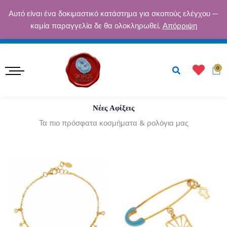
Μετάβαση
ΔΩΡΕΆΝ ΑΠΟΣΤΟΛΉ ΓΙΑ ΠΑΡΑΓΓΕΛΊΕΣ ΆΝΩ ΤΩΝ 50€ · ΑΣΦΑΛΕΊΣ
Αυτό είναι ένα δοκιμαστικό κατάστημα για σκοπούς ελέγχου —
στο
καμία παραγγελία δε θα ολοκληρωθεί.
Απόρριψη
ΠΛΗΡΩΜΈΣ · ΕΓΓΎΗΣΗ ΠΟΙΌΤΗΤΑΣ
περιεχόμενο
Κ
0
Νέες Αφίξεις
Τα πιο πρόσφατα κοσμήματα & ρολόγια μας