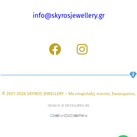
info@skyrosjewellery.gr
F
I
a
n
c
s
e
t
b
a
© 2021–2026 SKYROS JEWELLERY – Με επιφύλαξη παντός δικαιώματος
o
g
DESIGN & DEVELOPED BY
o
r
k
a