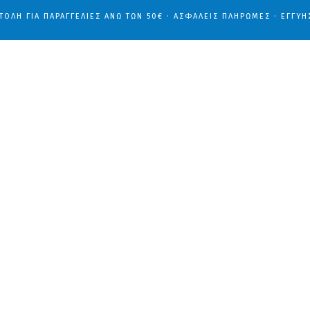
ΤΟΛΉ ΓΙΑ ΠΑΡΑΓΓΕΛΊΕΣ ΆΝΩ ΤΩΝ 50€ · ΑΣΦΑΛΕΊΣ ΠΛΗΡΩΜΈΣ · ΕΓΓΎΗ