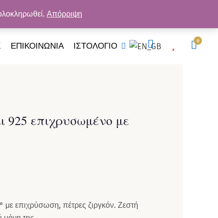
ΓΎΗΣΗ ΠΟΙΌΤΗΤΑΣ
 ολοκληρωθεί.
Απόρριψη
ΚΑΛ
0
Σ
ΕΠΙΚΟΙΝΩΝΙΑ
ΙΣΤΟΛΟΓΙΟ
ι 925 επιχρυσωμένο με
° με επιχρύσωση, πέτρες ζιργκόν. Ζεστή
 μόνη της.