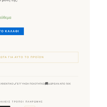
925 επιχρυσωμένο με ζιρκόν ποσότητα
πόθεμα
ΤΟ ΚΑΛΑΘΙ
ΡΏΤΑ ΓΙΑ ΑΥΤΌ ΤΟ ΠΡΟΪΌΝ
✓
🚚
ΑΥΘΕΝΤΙΚΌ
ΕΓΓΎΗΣΗ ΠΟΙΌΤΗΤΑΣ
ΔΩΡΕΆΝ ΑΠΌ 50€
ΦΑΛΕΊΣ ΤΡΌΠΟΙ ΠΛΗΡΩΜΉΣ