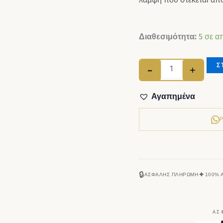
Βραχιόλι ασήμι 
Διαθεσιμότητα:
5 σε α
Σ
-
+
Αγαπημένα
🔒
✦
ΑΣΦΑΛΉΣ ΠΛΗΡΩΜΉ
100% 
ΑΣ