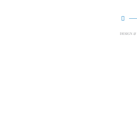
DESIGN &
Επιστροφές & Ακ