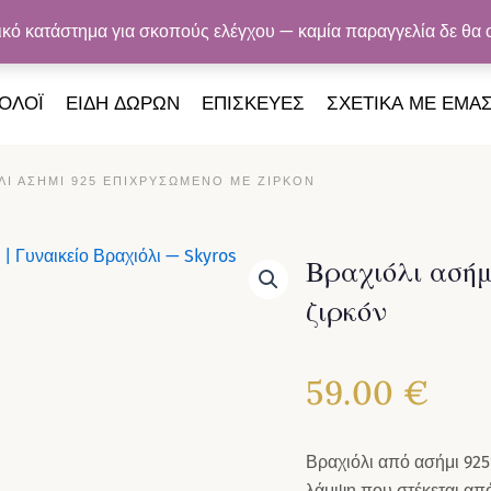
Ή ΓΙΑ ΠΑΡΑΓΓΕΛΊΕΣ ΆΝΩ ΤΩΝ 50€ · ΑΣΦΑΛΕΊΣ ΠΛΗΡΩΜΈΣ · ΕΓ
τικό κατάστημα για σκοπούς ελέγχου — καμία παραγγελία δε θα
ΟΛΟΪ
ΕΙΔΗ ΔΩΡΩΝ
ΕΠΙΣΚΕΥΕΣ
ΣΧΕΤΙΚΑ ΜΕ ΕΜΑ
ΛΙ ΑΣΉΜΙ 925 ΕΠΙΧΡΥΣΩΜΈΝΟ ΜΕ ΖΙΡΚΌΝ
Βραχιόλι ασήμ
ζιρκόν
59.00
€
Βραχιόλι από ασήμι 925
λάμψη που στέκεται από