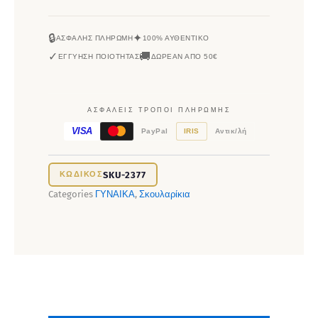
🔒
✦
ΑΣΦΑΛΉΣ ΠΛΗΡΩΜΉ
100% ΑΥΘΕΝΤΙΚΌ
✓
🚚
ΕΓΓΎΗΣΗ ΠΟΙΌΤΗΤΑΣ
ΔΩΡΕΆΝ ΑΠΌ 50€
ΑΣΦΑΛΕΊΣ ΤΡΌΠΟΙ ΠΛΗΡΩΜΉΣ
VISA
PayPal
IRIS
Αντικ/λή
SKU-2377
Categories
ΓΥΝΑΙΚΑ
,
Σκουλαρίκια