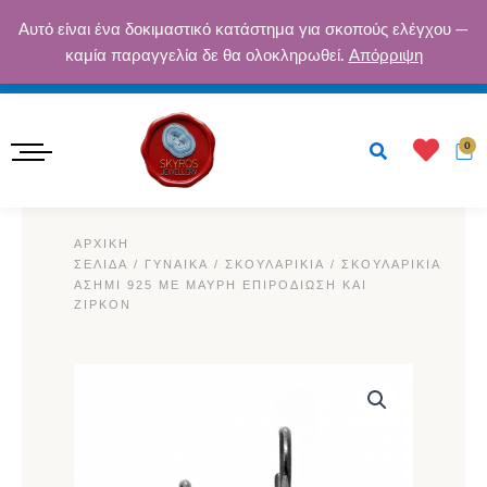
Μετάβαση
ΔΩΡΕΆΝ ΑΠΟΣΤΟΛΉ ΓΙΑ ΠΑΡΑΓΓΕΛΊΕΣ ΆΝΩ ΤΩΝ 50€ · ΑΣΦΑΛΕΊΣ
Αυτό είναι ένα δοκιμαστικό κατάστημα για σκοπούς ελέγχου —
στο
καμία παραγγελία δε θα ολοκληρωθεί.
Απόρριψη
ΠΛΗΡΩΜΈΣ · ΕΓΓΎΗΣΗ ΠΟΙΌΤΗΤΑΣ
περιεχόμενο
Κ
0
ΑΡΧΙΚΉ
ΣΕΛΊΔΑ
/
ΓΥΝΑΙΚΑ
/
ΣΚΟΥΛΑΡΊΚΙΑ
/ ΣΚΟΥΛΑΡΊΚΙΑ
ΑΣΉΜΙ 925 ΜΕ ΜΑΎΡΗ ΕΠΙΡΟΔΊΩΣΗ ΚΑΙ
ΖΙΡΚΌΝ