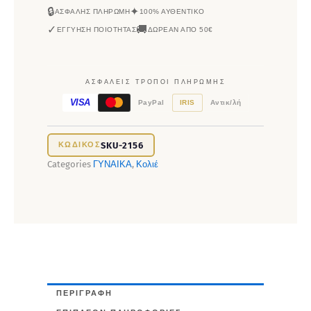
🔒
✦
ΑΣΦΑΛΉΣ ΠΛΗΡΩΜΉ
100% ΑΥΘΕΝΤΙΚΌ
✓
🚚
ΕΓΓΎΗΣΗ ΠΟΙΌΤΗΤΑΣ
ΔΩΡΕΆΝ ΑΠΌ 50€
ΑΣΦΑΛΕΊΣ ΤΡΌΠΟΙ ΠΛΗΡΩΜΉΣ
VISA
PayPal
IRIS
Αντικ/λή
SKU-2156
Categories
ΓΥΝΑΙΚΑ
,
Κολιέ
ΠΕΡΙΓΡΑΦΉ