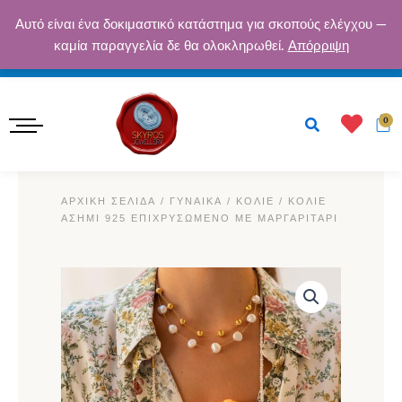
Μετάβαση
ΔΩΡΕΆΝ ΑΠΟΣΤΟΛΉ ΓΙΑ ΠΑΡΑΓΓΕΛΊΕΣ ΆΝΩ ΤΩΝ 50€ · ΑΣΦΑΛΕΊΣ
Αυτό είναι ένα δοκιμαστικό κατάστημα για σκοπούς ελέγχου —
στο
καμία παραγγελία δε θα ολοκληρωθεί.
Απόρριψη
ΠΛΗΡΩΜΈΣ · ΕΓΓΎΗΣΗ ΠΟΙΌΤΗΤΑΣ
περιεχόμενο
Κ
0
ΑΡΧΙΚΉ ΣΕΛΊΔΑ
/
ΓΥΝΑΙΚΑ
/
ΚΟΛΙΈ
/ ΚΟΛΙΈ
ΑΣΉΜΙ 925 ΕΠΙΧΡΥΣΩΜΈΝΟ ΜΕ ΜΑΡΓΑΡΙΤΆΡΙ