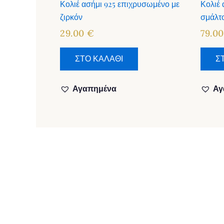
Κολιέ ασήμι 925 επιχρυσωμένο με
Κολιέ 
ζιρκόν
σμάλτ
29.00
€
79.0
ΣΤΟ ΚΑΛΑΘΙ
Σ
Αγαπημένα
Αγ