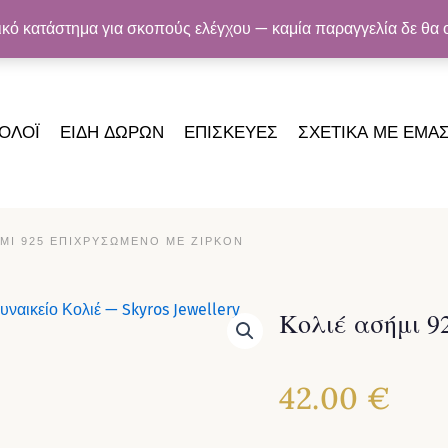
Ή ΓΙΑ ΠΑΡΑΓΓΕΛΊΕΣ ΆΝΩ ΤΩΝ 50€ · ΑΣΦΑΛΕΊΣ ΠΛΗΡΩΜΈΣ · ΕΓ
τικό κατάστημα για σκοπούς ελέγχου — καμία παραγγελία δε θα
ΟΛΟΪ
ΕΙΔΗ ΔΩΡΩΝ
ΕΠΙΣΚΕΥΕΣ
ΣΧΕΤΙΚΑ ΜΕ ΕΜΑ
ΉΜΙ 925 ΕΠΙΧΡΥΣΩΜΈΝΟ ΜΕ ΖΙΡΚΌΝ
Κολιέ ασήμι 9
42.00
€