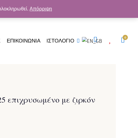
ΓΎΗΣΗ ΠΟΙΌΤΗΤΑΣ
 ολοκληρωθεί.
Απόρριψη
ΚΑΛ
0
Σ
ΕΠΙΚΟΙΝΩΝΙΑ
ΙΣΤΟΛΟΓΙΟ
25 επιχρυσωμένο με ζιρκόν