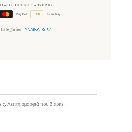
ΦΑΛΕΊΣ ΤΡΌΠΟΙ ΠΛΗΡΩΜΉΣ
PayPal
IRIS
Αντικ/λή
Categories
ΓΥΝΑΙΚΑ
,
Κολιέ
εις. Λεπτή ομορφιά που διαρκεί.