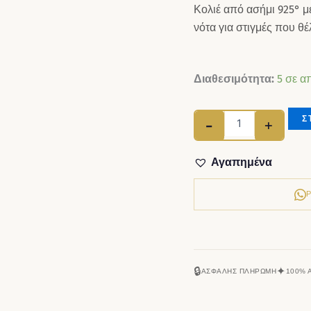
Κολιέ από ασήμι 925° μ
νότα για στιγμές που θέ
Κολιέ ασήμι 925
Διαθεσιμότητα:
5 σε α
Σ
-
+
Αγαπημένα
🔒
✦
ΑΣΦΑΛΉΣ ΠΛΗΡΩΜΉ
100% 