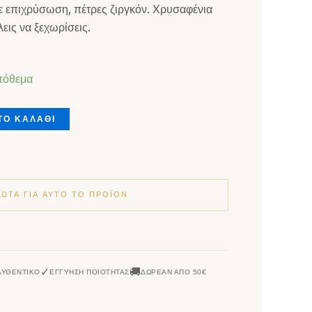
ε επιχρύσωση, πέτρες ζιργκόν. Χρυσαφένια
λεις να ξεχωρίσεις.
 επιχρυσωμένο με ζιρκόν ποσότητα
πόθεμα
ΤΟ ΚΑΛΑΘΙ
ΡΏΤΑ ΓΙΑ ΑΥΤΌ ΤΟ ΠΡΟΪΌΝ
✓
🚚
ΑΥΘΕΝΤΙΚΌ
ΕΓΓΎΗΣΗ ΠΟΙΌΤΗΤΑΣ
ΔΩΡΕΆΝ ΑΠΌ 50€