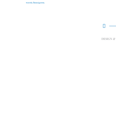
παντός δικαιώματος
DESIGN &
Επιστροφές & Ακ