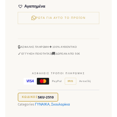
Αγαπημένα
ΡΏΤΑ ΓΙΑ ΑΥΤΌ ΤΟ ΠΡΟΪΌΝ
🔒
✦
ΑΣΦΑΛΉΣ ΠΛΗΡΩΜΉ
100% ΑΥΘΕΝΤΙΚΌ
✓
🚚
ΕΓΓΎΗΣΗ ΠΟΙΌΤΗΤΑΣ
ΔΩΡΕΆΝ ΑΠΌ 50€
ΑΣΦΑΛΕΊΣ ΤΡΌΠΟΙ ΠΛΗΡΩΜΉΣ
VISA
PayPal
IRIS
Αντικ/λή
SKU-2510
Categories
ΓΥΝΑΙΚΑ
,
Σκουλαρίκια