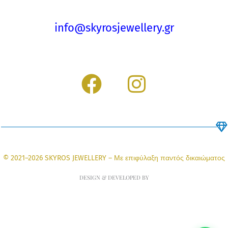
info@skyrosjewellery.gr
F
I
a
n
c
s
e
t
b
a
© 2021–2026 SKYROS JEWELLERY – Με επιφύλαξη παντός δικαιώματος
o
g
DESIGN & DEVELOPED BY
o
r
k
a